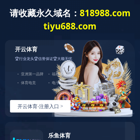
首 页
关于我们
产品展示
产品直通车>>>
LED点光源
LED洗墙灯
LED线形灯
LED射灯
LED投光灯
LED埋