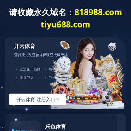
首 页
关于我们
产品展示
产品直通车>>>
LED点光源
LED洗墙灯
LED线形灯
LED射灯
LED投光灯
LED埋